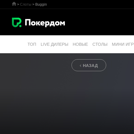
>
Слоты
>
Buggin
ТОП
LIVE ДИЛЕРЫ
НОВЫЕ
СТОЛЫ
МИНИ ИГ
НАЗАД