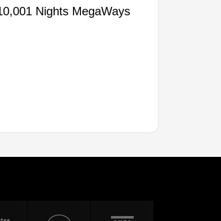
10,001 Nights MegaWays