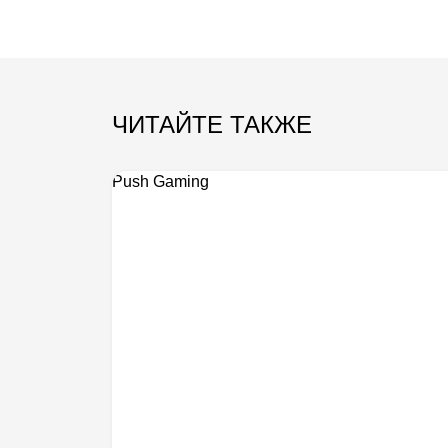
ЧИТАЙТЕ ТАКЖЕ
Push Gaming