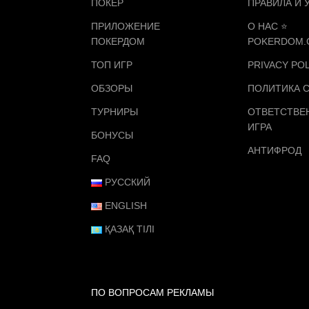
ПОКЕР
ПРАВИЛА И 
ПРИЛОЖЕНИЕ
О НАС ⭐️
ПОКЕРДОМ
POKERDOM.
ТОП ИГР
PRIVACY PO
ОБЗОРЫ
ПОЛИТИКА C
ТУРНИРЫ
ОТВЕТСТВЕ
ИГРА
БОНУСЫ
АНТИФРОД
FAQ
РУССКИЙ
ENGLISH
ҚАЗАҚ ТІЛІ
ПО ВОПРОСАМ РЕКЛАМЫ