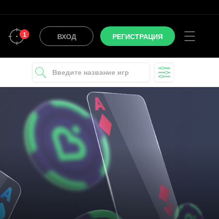
1
ВХОД
РЕГИСТРАЦИЯ