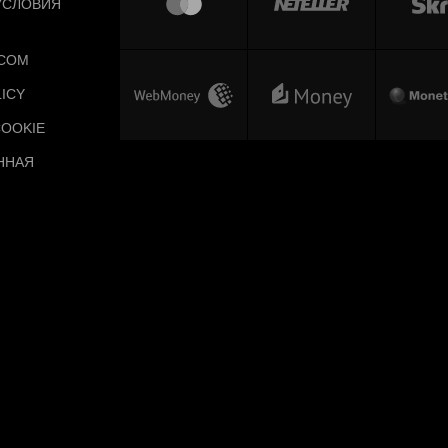
УСЛОВИЯ
COM
LICY
OOKIE
ННАЯ