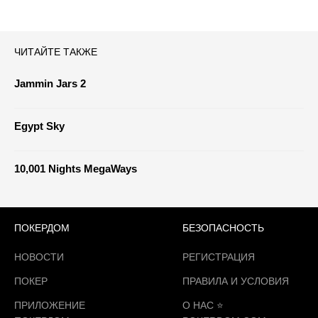
ЧИТАЙТЕ ТАКЖЕ
Jammin Jars 2
Egypt Sky
10,001 Nights MegaWays
ПОКЕРДОМ
БЕЗОПАСНОСТЬ
НОВОСТИ
РЕГИСТРАЦИЯ
ПОКЕР
ПРАВИЛА И УСЛОВИЯ
ПРИЛОЖЕНИЕ
О НАС ⭐️