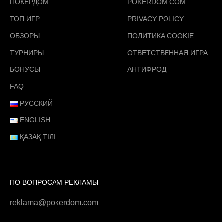
ПОКЕРДОМ
POKERDOM.COM
ТОП ИГР
PRIVACY POLICY
ОБЗОРЫ
ПОЛИТИКА COOKIE
ТУРНИРЫ
ОТВЕТСТВЕННАЯ ИГРА
БОНУСЫ
АНТИФРОД
FAQ
РУССКИЙ
ENGLISH
ҚАЗАҚ ТІЛІ
ПО ВОПРОСАМ РЕКЛАМЫ
reklama@pokerdom.com