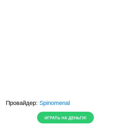
Провайдер:
Spinomenal
ИГРАТЬ НА ДЕНЬГИ!