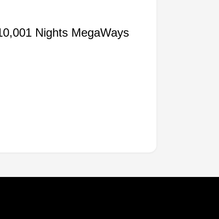
10,001 Nights MegaWays