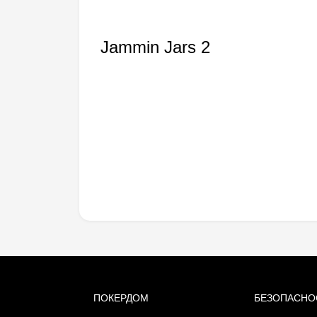
Jammin Jars 2
ПОКЕРДОМ
БЕЗОПАСНО