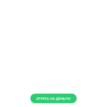
ИГРАТЬ НА ДЕНЬГИ!