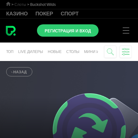
>
Слоты
>
Buckshot Wilds
КАЗИНО
ПОКЕР
СПОРТ
РЕГИСТРАЦИЯ И ВХОД
ТОП
LIVE ДИЛЕРЫ
НОВЫЕ
СТОЛЫ
МИНИ ИГРЫ
СЛОТЫ
ВИР
НАЗАД