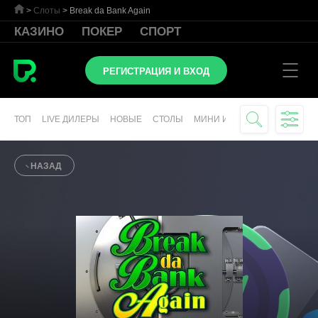
>
Слоты
>
Break da Bank Again
КАЗИНО
ПОКЕР
СПОРТ
РЕГИСТРАЦИЯ И ВХОД
ТОП
LIVE ДИЛЕРЫ
НОВЫЕ
СТОЛЫ
МИНИ ИГРЫ
СЛОТЫ
ВИР
НАЗАД