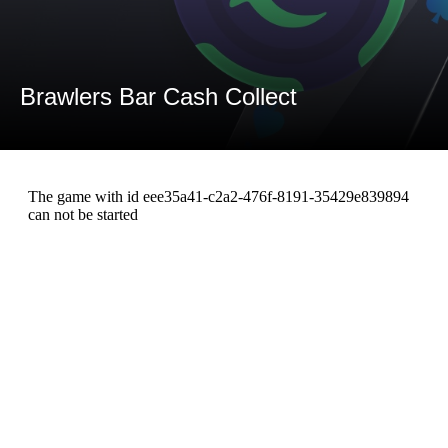
Brawlers Bar Cash Collect