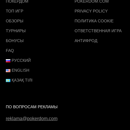
ПОКЕРДОМ
POKERDOM.COM
ТОП ИГР
PRIVACY POLICY
ОБЗОРЫ
ПОЛИТИКА COOKIE
ТУРНИРЫ
ОТВЕТСТВЕННАЯ ИГРА
БОНУСЫ
АНТИФРОД
FAQ
РУССКИЙ
ENGLISH
ҚАЗАҚ ТІЛІ
ПО ВОПРОСАМ РЕКЛАМЫ
reklama@pokerdom.com