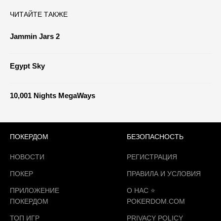
ЧИТАЙТЕ ТАКЖЕ
Jammin Jars 2
Egypt Sky
10,001 Nights MegaWays
ПОКЕРДОМ
БЕЗОПАСНОСТЬ
НОВОСТИ
РЕГИСТРАЦИЯ
ПОКЕР
ПРАВИЛА И УСЛОВИЯ
ПРИЛОЖЕНИЕ
О НАС ⭐️
ПОКЕРДОМ
POKERDOM.COM
ТОП ИГР
PRIVACY POLICY