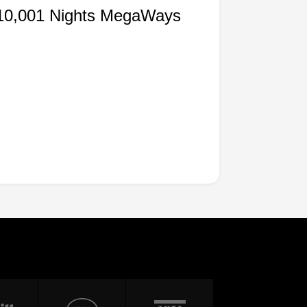
10,001 Nights MegaWays