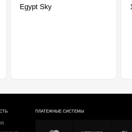
Egypt Sky
СТЬ
ПЛАТЕЖНЫЕ СИСТЕМЫ
ИЯ