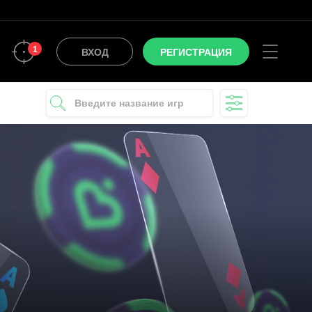
1
ВХОД
РЕГИСТРАЦИЯ