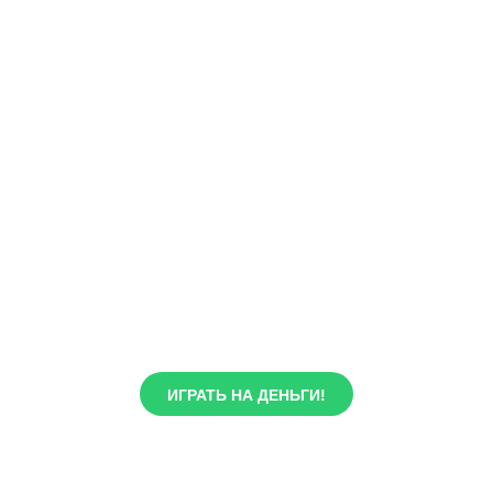
ИГРАТЬ НА ДЕНЬГИ!