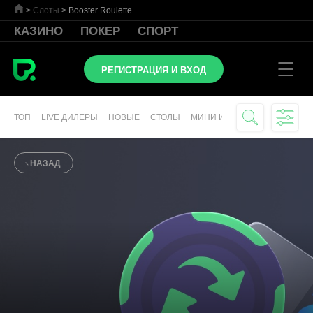
>
Слоты
>
Booster Roulette
КАЗИНО
ПОКЕР
СПОРТ
РЕГИСТРАЦИЯ И ВХОД
ТОП
LIVE ДИЛЕРЫ
НОВЫЕ
СТОЛЫ
МИНИ ИГРЫ
СЛОТЫ
ВИР
НАЗАД