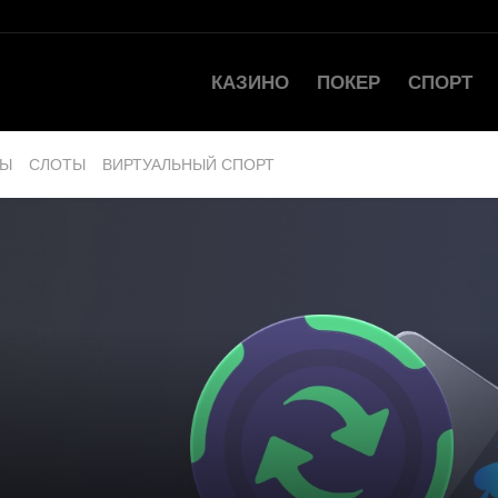
КАЗИНО
ПОКЕР
СПОРТ
РЫ
СЛОТЫ
ВИРТУАЛЬНЫЙ СПОРТ