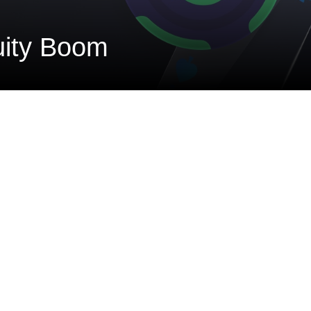
uity Boom