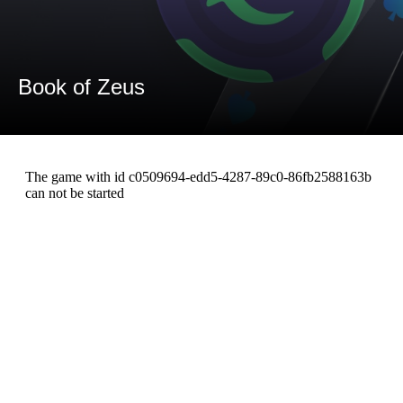
Book of Zeus