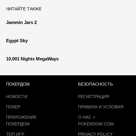
ЧИТАЙТЕ ТАКЖЕ
Jammin Jars 2
Egypt Sky
10,001 Nights MegaWays
ПОКЕРДОМ
БЕЗОПАСНОСТЬ
НОВОСТИ
РЕГИСТРАЦИЯ
ПОКЕР
ПРАВИЛА И УСЛОВИЯ
ПРИЛОЖЕНИЕ
О НАС ⭐️
ПОКЕРДОМ
POKERDOM.COM
ТОП ИГР
PRIVACY POLICY