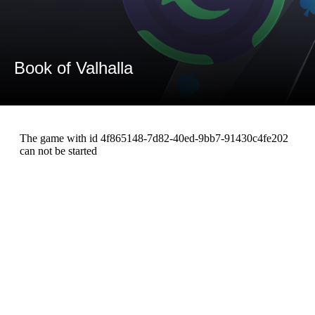
Book of Valhalla