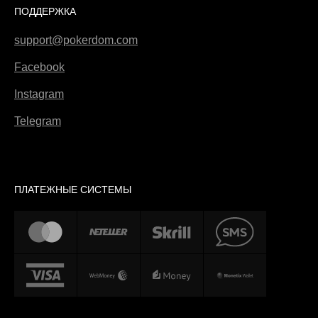
ПОДДЕРЖКА
support@pokerdom.com
Facebook
Instagram
Telegram
ПЛАТЕЖНЫЕ СИСТЕМЫ