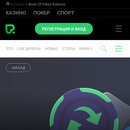
>
Слоты
>
Book Of Tribes Extreme
КАЗИНО
ПОКЕР
СПОРТ
РЕГИСТРАЦИЯ И ВХОД
ТОП
LIVE ДИЛЕРЫ
НОВЫЕ
СТОЛЫ
МИНИ ИГРЫ
СЛОТЫ
ВИР
НАЗАД