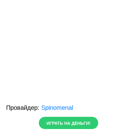
Провайдер:
Spinomenal
ИГРАТЬ НА ДЕНЬГИ!