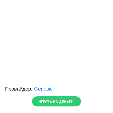
Провайдер:
Genesis
ИГРАТЬ НА ДЕНЬГИ!