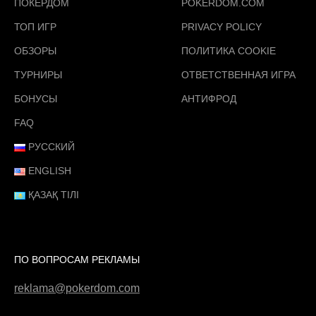
ПОКЕРДОМ
POKERDOM.COM
ТОП ИГР
PRIVACY POLICY
ОБЗОРЫ
ПОЛИТИКА COOKIE
ТУРНИРЫ
ОТВЕТСТВЕННАЯ ИГРА
БОНУСЫ
АНТИФРОД
FAQ
РУССКИЙ
ENGLISH
ҚАЗАҚ ТІЛІ
ПО ВОПРОСАМ РЕКЛАМЫ
reklama@pokerdom.com