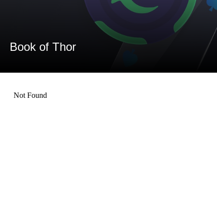
Book of Thor