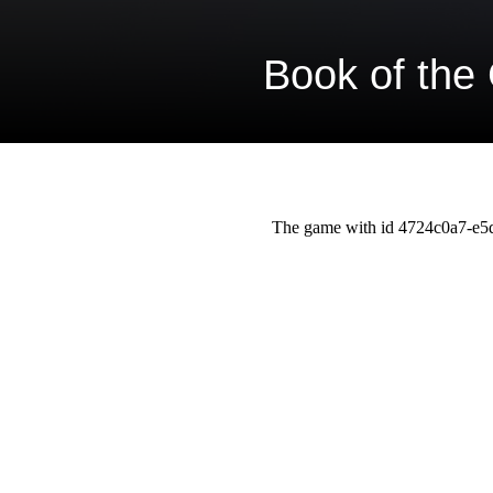
Book of the