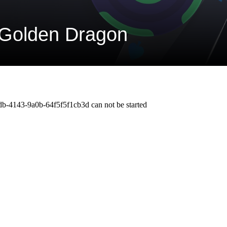
 Golden Dragon