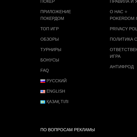
ПОКЕР
ПРАВИЛА И 
ПРИЛОЖЕНИЕ
О НАС ⭐️
ПОКЕРДОМ
POKERDOM.
ТОП ИГР
PRIVACY PO
ОБЗОРЫ
ПОЛИТИКА C
ТУРНИРЫ
ОТВЕТСТВЕ
ИГРА
БОНУСЫ
АНТИФРОД
FAQ
РУССКИЙ
ENGLISH
ҚАЗАҚ ТІЛІ
ПО ВОПРОСАМ РЕКЛАМЫ