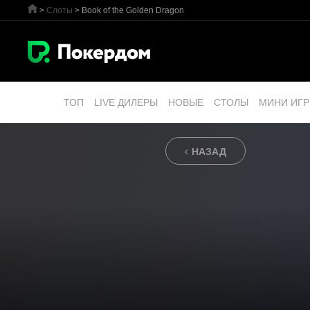
>
Слоты
>
Book of the Golden Dragon
ТОП
LIVE ДИЛЕРЫ
НОВЫЕ
СТОЛЫ
МИНИ ИГ
НАЗАД