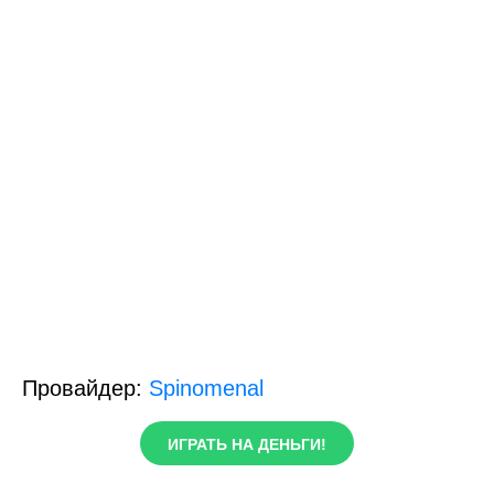
Провайдер:
Spinomenal
ИГРАТЬ НА ДЕНЬГИ!