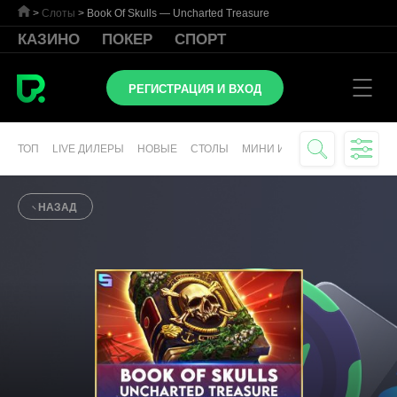
>
Слоты
>
Book Of Skulls — Uncharted Treasure
КАЗИНО
ПОКЕР
СПОРТ
РЕГИСТРАЦИЯ И ВХОД
ТОП
LIVE ДИЛЕРЫ
НОВЫЕ
СТОЛЫ
МИНИ ИГРЫ
СЛОТЫ
ВИР
НАЗАД