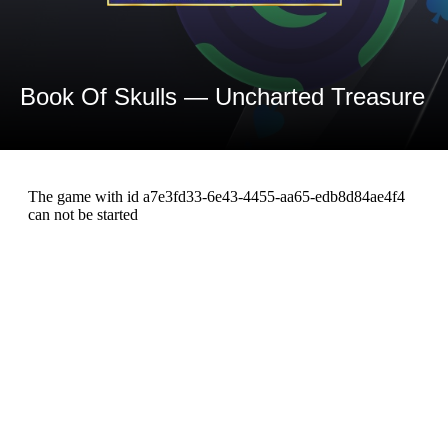
Book Of Skulls — Uncharted Treasure