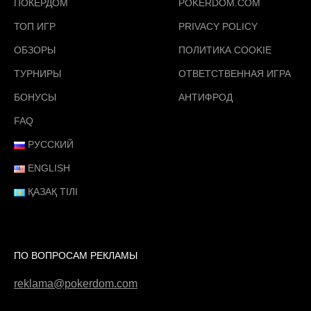
ПОКЕРДОМ
POKERDOM.COM
ТОП ИГР
PRIVACY POLICY
ОБЗОРЫ
ПОЛИТИКА COOKIE
ТУРНИРЫ
ОТВЕТСТВЕННАЯ ИГРА
БОНУСЫ
АНТИФРОД
FAQ
РУССКИЙ
ENGLISH
ҚАЗАҚ ТІЛІ
ПО ВОПРОСАМ РЕКЛАМЫ
reklama@pokerdom.com