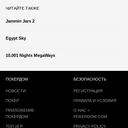
ЧИТАЙТЕ ТАКЖЕ
Jammin Jars 2
Egypt Sky
10,001 Nights MegaWays
ПОКЕРДОМ
БЕЗОПАСНОСТЬ
НОВОСТИ
РЕГИСТРАЦИЯ
ПОКЕР
ПРАВИЛА И УСЛОВИЯ
ПРИЛОЖЕНИЕ
О НАС ⭐️
ПОКЕРДОМ
POKERDOM.COM
ТОП ИГР
PRIVACY POLICY