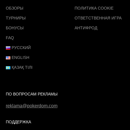
ОБЗОРЫ
ПОЛИТИКА COOKIE
ТУРНИРЫ
ОТВЕТСТВЕННАЯ ИГРА
БОНУСЫ
АНТИФРОД
FAQ
РУССКИЙ
ENGLISH
ҚАЗАҚ ТІЛІ
ПО ВОПРОСАМ РЕКЛАМЫ
reklama@pokerdom.com
ПОДДЕРЖКА