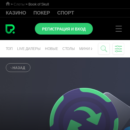
>
Слоты
>
Book of Skull
КАЗИНО
ПОКЕР
СПОРТ
РЕГИСТРАЦИЯ И ВХОД
ТОП
LIVE ДИЛЕРЫ
НОВЫЕ
СТОЛЫ
МИНИ ИГРЫ
СЛОТЫ
ВИР
НАЗАД