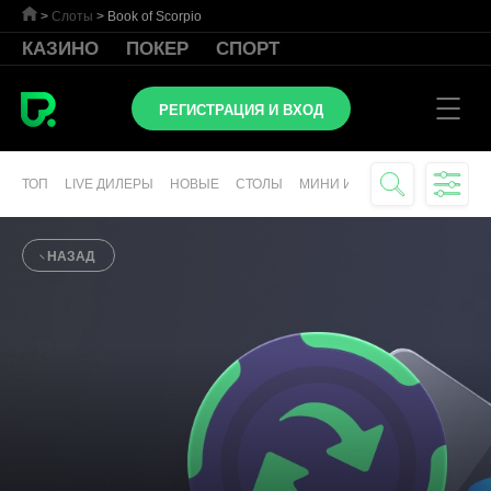
>
Слоты
>
Book of Scorpio
КАЗИНО
ПОКЕР
СПОРТ
РЕГИСТРАЦИЯ И ВХОД
ТОП
LIVE ДИЛЕРЫ
НОВЫЕ
СТОЛЫ
МИНИ ИГРЫ
СЛОТЫ
ВИР
НАЗАД