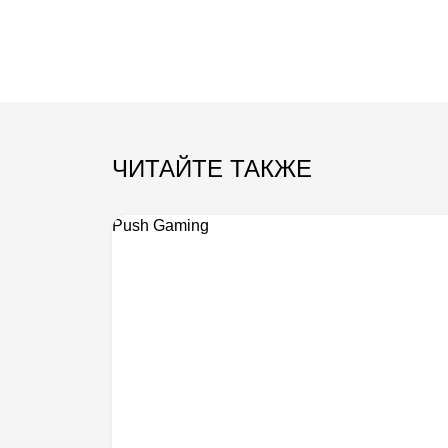
ЧИТАЙТЕ ТАКЖЕ
Push Gaming