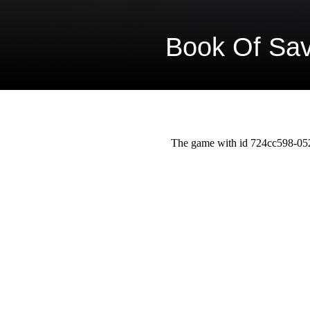
Book Of Sa