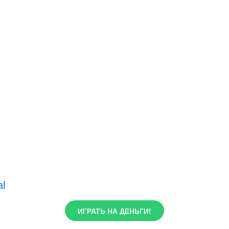
l
ИГРАТЬ НА ДЕНЬГИ!