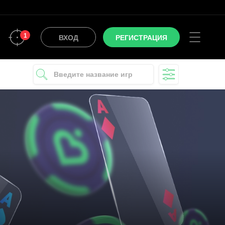
1
ВХОД
РЕГИСТРАЦИЯ