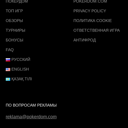
ПОКЕРДОМ
POKERDOM.COM
ТОП ИГР
PRIVACY POLICY
ОБЗОРЫ
ПОЛИТИКА COOKIE
ТУРНИРЫ
ОТВЕТСТВЕННАЯ ИГРА
БОНУСЫ
АНТИФРОД
FAQ
РУССКИЙ
ENGLISH
ҚАЗАҚ ТІЛІ
ПО ВОПРОСАМ РЕКЛАМЫ
reklama@pokerdom.com