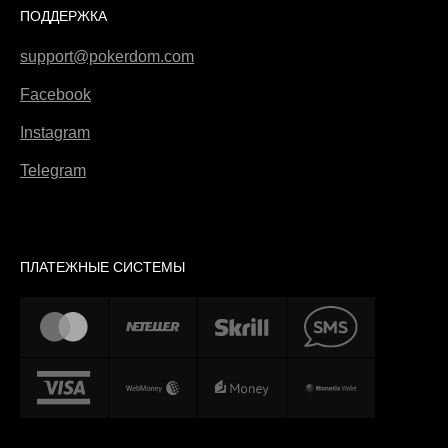
ПОДДЕРЖКА
support@pokerdom.com
Facebook
Instagram
Telegram
ПЛАТЕЖНЫЕ СИСТЕМЫ