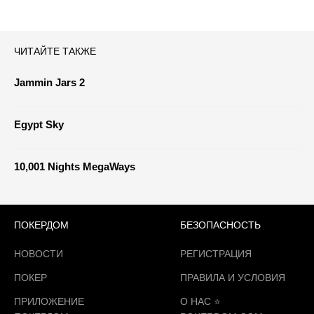
ЧИТАЙТЕ ТАКЖЕ
Jammin Jars 2
Egypt Sky
10,001 Nights MegaWays
ПОКЕРДОМ
БЕЗОПАСНОСТЬ
НОВОСТИ
РЕГИСТРАЦИЯ
ПОКЕР
ПРАВИЛА И УСЛОВИЯ
ПРИЛОЖЕНИЕ
О НАС ⭐️