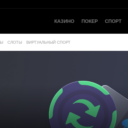
КАЗИНО
ПОКЕР
СПОРТ
РЫ
СЛОТЫ
ВИРТУАЛЬНЫЙ СПОРТ