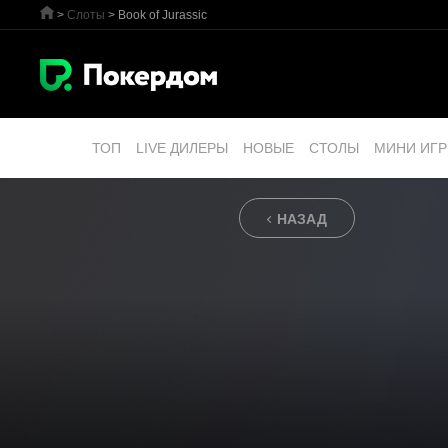
>
Слоты
>
Book of Jurassic
ТОП
LIVE ДИЛЕРЫ
НОВЫЕ
СТОЛЫ
МИНИ ИГ
НАЗАД