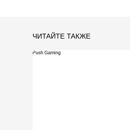
ЧИТАЙТЕ ТАКЖЕ
Push Gaming