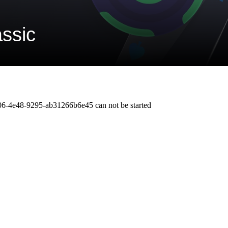
assic