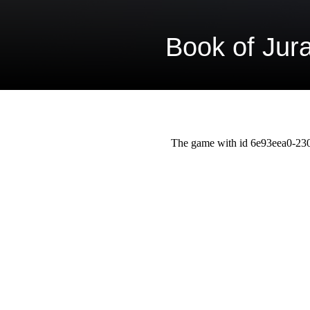
Book of Jur