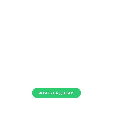
ИГРАТЬ НА ДЕНЬГИ!