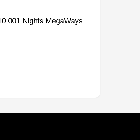
10,001 Nights MegaWays