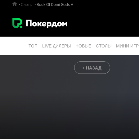
>
Слоты
>
Book Of Demi Gods V
ТОП
LIVE ДИЛЕРЫ
НОВЫЕ
СТОЛЫ
МИНИ ИГ
НАЗАД