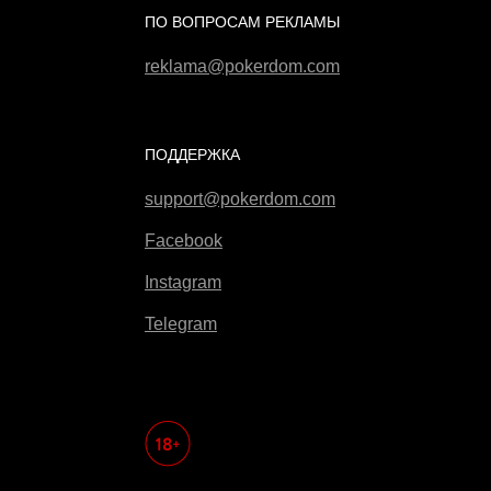
ПО ВОПРОСАМ РЕКЛАМЫ
reklama@pokerdom.com
ПОДДЕРЖКА
support@pokerdom.com
Facebook
Instagram
Telegram