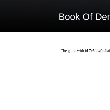
Book Of De