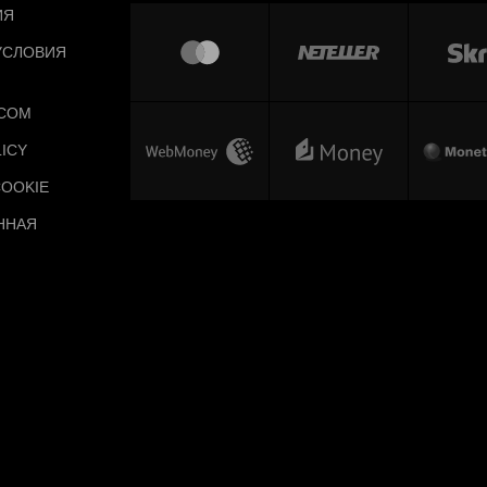
ИЯ
УСЛОВИЯ
COM
LICY
OOKIE
ННАЯ