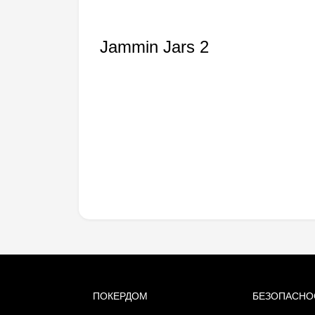
Jammin Jars 2
ПОКЕРДОМ
БЕЗОПАСНО