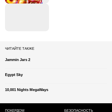
ЧИТАЙТЕ ТАКЖЕ
Jammin Jars 2
Egypt Sky
10,001 Nights MegaWays
ПОКЕРДОМ
БЕЗОПАСНОСТЬ