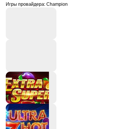
Игры провайдера: Champion