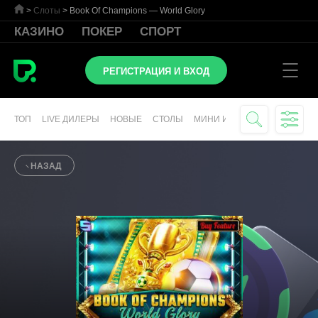
>
Слоты
>
Book Of Champions — World Glory
КАЗИНО
ПОКЕР
СПОРТ
РЕГИСТРАЦИЯ И ВХОД
ТОП
LIVE ДИЛЕРЫ
НОВЫЕ
СТОЛЫ
МИНИ ИГРЫ
СЛОТЫ
ВИР
НАЗАД