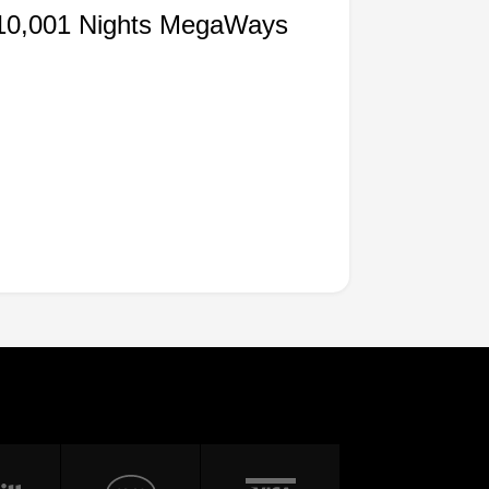
10,001 Nights MegaWays