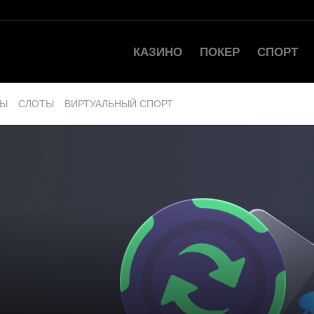
КАЗИНО
ПОКЕР
СПОРТ
РЫ
СЛОТЫ
ВИРТУАЛЬНЫЙ СПОРТ