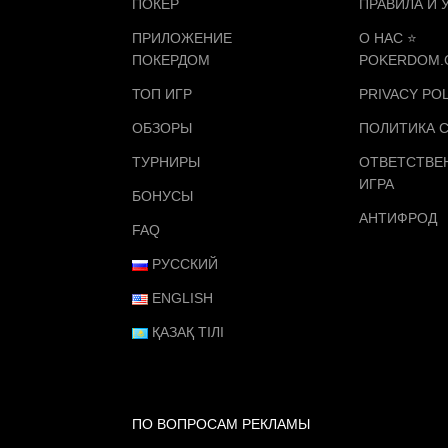
ПОКЕР
ПРАВИЛА И 
ПРИЛОЖЕНИЕ
О НАС ⭐️
ПОКЕРДОМ
POKERDOM.
ТОП ИГР
PRIVACY PO
ОБЗОРЫ
ПОЛИТИКА C
ТУРНИРЫ
ОТВЕТСТВЕ
ИГРА
БОНУСЫ
АНТИФРОД
FAQ
РУССКИЙ
ENGLISH
ҚАЗАҚ ТІЛІ
ПО ВОПРОСАМ РЕКЛАМЫ