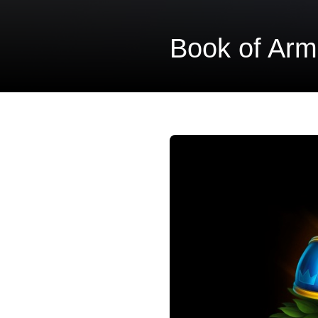
Book of Arm