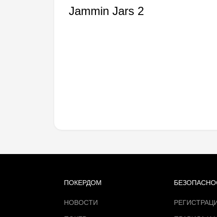
Jammin Jars 2
ПОКЕРДОМ
БЕЗОПАСНО
НОВОСТИ
РЕГИСТРАЦ