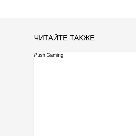
ЧИТАЙТЕ ТАКЖЕ
Push Gaming