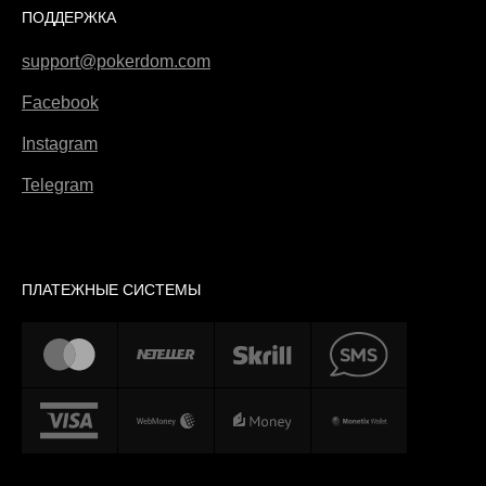
ПОДДЕРЖКА
support@pokerdom.com
Facebook
Instagram
Telegram
ПЛАТЕЖНЫЕ СИСТЕМЫ