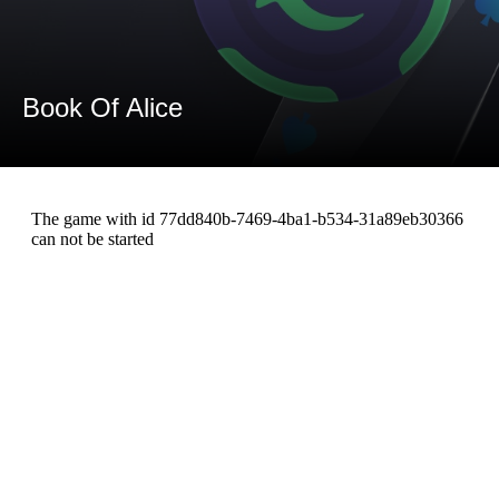
Book Of Alice