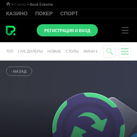
>
Слоты
>
Book Extreme
КАЗИНО
ПОКЕР
СПОРТ
РЕГИСТРАЦИЯ И ВХОД
ТОП
LIVE ДИЛЕРЫ
НОВЫЕ
СТОЛЫ
МИНИ ИГРЫ
СЛОТЫ
ВИР
НАЗАД