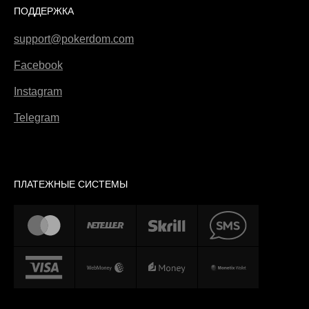
ПОДДЕРЖКА
support@pokerdom.com
Facebook
Instagram
Telegram
ПЛАТЕЖНЫЕ СИСТЕМЫ