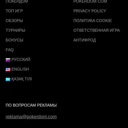
ПОКЕРДОМ
POKERDOM.COM
ТОП ИГР
PRIVACY POLICY
ОБЗОРЫ
ПОЛИТИКА COOKIE
ТУРНИРЫ
ОТВЕТСТВЕННАЯ ИГРА
БОНУСЫ
АНТИФРОД
FAQ
РУССКИЙ
ENGLISH
ҚАЗАҚ ТІЛІ
ПО ВОПРОСАМ РЕКЛАМЫ
reklama@pokerdom.com