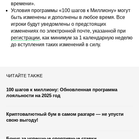
времени».
Условия программы «100 шагов к Миллиону» могут
быть изменены и дополнены в любое время. Все
игроки будут уведомлены о предстоящих
изменениях по электронной почте, указанной при
регистрации
, как минимум за 1 календарную неделю
до вступления таких изменений в силу.
ЧИТАЙТЕ ТАКЖЕ
100 шагов к миллиону: Обновленная программа
лояльности на 2025 год
Криптовалютный бум в самом разгаре — не упусти
свою выгоду!
Бонус за успешные спортивные ставки