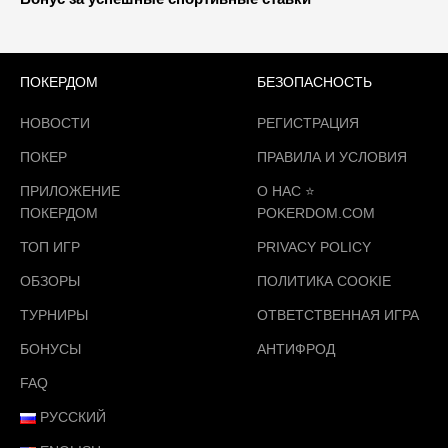
ПОКЕРДОМ
БЕЗОПАСНОСТЬ
НОВОСТИ
РЕГИСТРАЦИЯ
ПОКЕР
ПРАВИЛА И УСЛОВИЯ
ПРИЛОЖЕНИЕ
О НАС ⭐️
ПОКЕРДОМ
POKERDOM.COM
ТОП ИГР
PRIVACY POLICY
ОБЗОРЫ
ПОЛИТИКА COOKIE
ТУРНИРЫ
ОТВЕТСТВЕННАЯ ИГРА
БОНУСЫ
АНТИФРОД
FAQ
РУССКИЙ