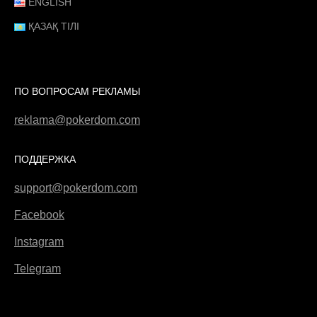
ENGLISH
ҚАЗАҚ ТІЛІ
ПО ВОПРОСАМ РЕКЛАМЫ
reklama@pokerdom.com
ПОДДЕРЖКА
support@pokerdom.com
Facebook
Instagram
Telegram