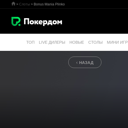
>
Слоты
>
Bonus Mania Plinko
ТОП
LIVE ДИЛЕРЫ
НОВЫЕ
СТОЛЫ
МИНИ ИГ
НАЗАД