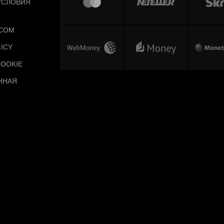
УСЛОВИЯ
COM
LICY
OOKIE
ННАЯ