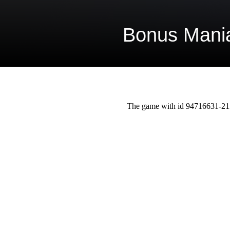
Bonus Mania