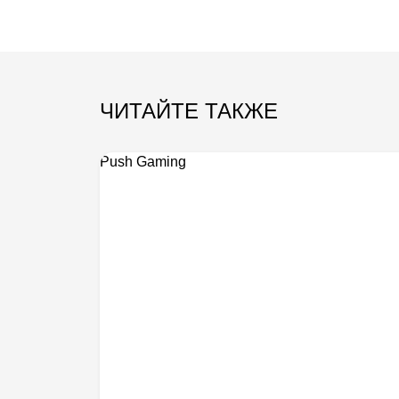
ЧИТАЙТЕ ТАКЖЕ
Push Gaming