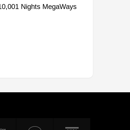
10,001 Nights MegaWays