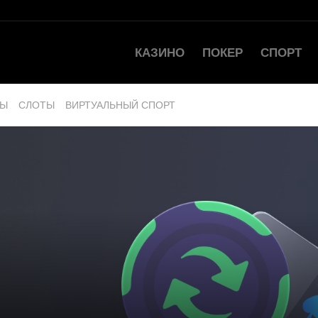
КАЗИНО
ПОКЕР
СПОРТ
РЫ
СЛОТЫ
ВИРТУАЛЬНЫЙ СПОРТ