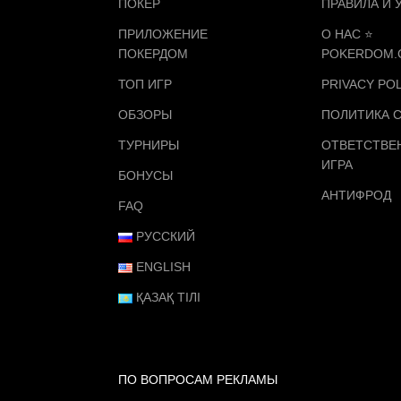
ПОКЕР
ПРАВИЛА И 
ПРИЛОЖЕНИЕ
О НАС ⭐️
ПОКЕРДОМ
POKERDOM.
ТОП ИГР
PRIVACY PO
ОБЗОРЫ
ПОЛИТИКА C
ТУРНИРЫ
ОТВЕТСТВЕ
ИГРА
БОНУСЫ
АНТИФРОД
FAQ
РУССКИЙ
ENGLISH
ҚАЗАҚ ТІЛІ
ПО ВОПРОСАМ РЕКЛАМЫ