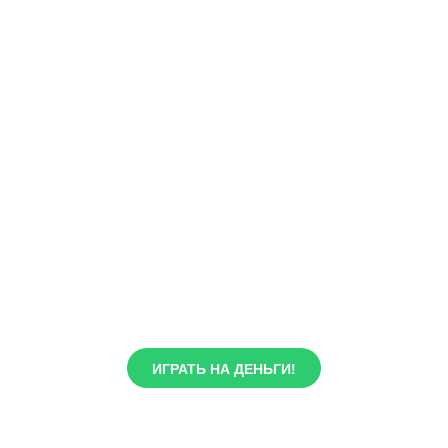
ИГРАТЬ НА ДЕНЬГИ!