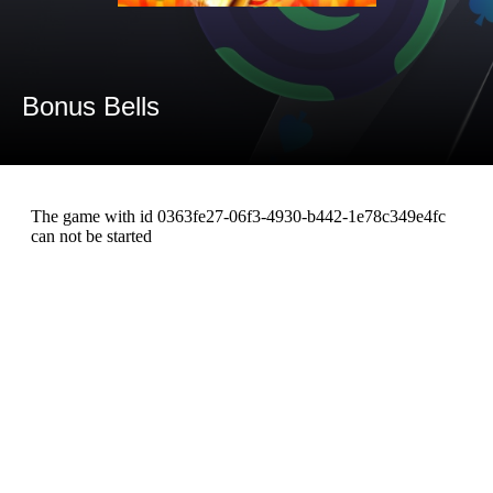
Bonus Bells