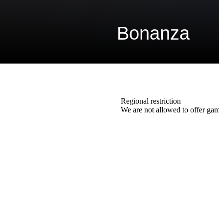
Bonanza