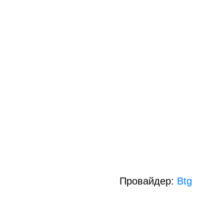
Провайдер:
Btg