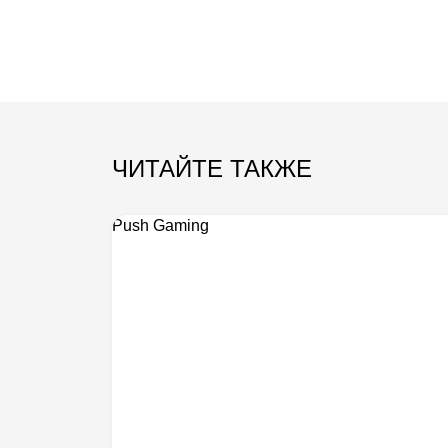
ЧИТАЙТЕ ТАКЖЕ
Push Gaming