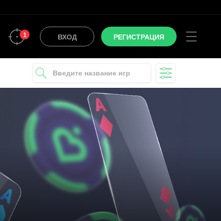
1
ВХОД
РЕГИСТРАЦИЯ