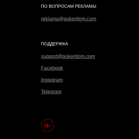
ПО ВОПРОСАМ РЕКЛАМЫ
reklama@pokerdom.com
ПОДДЕРЖКА
support@pokerdom.com
Facebook
Instagram
Telegram