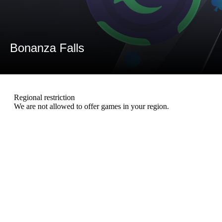
Bonanza Falls