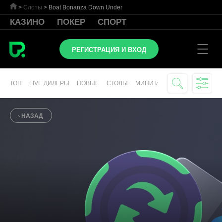
>
Слоты
>
Boat Bonanza Down Under
КАЗИНО
ПОКЕР
СПОРТ
РЕГИСТРАЦИЯ И ВХОД
ТОП
LIVE ДИЛЕРЫ
НОВЫЕ
СТОЛЫ
МИНИ ИГРЫ
СЛОТЫ
ВИР
НАЗАД