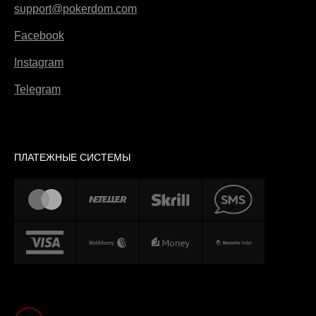
support@pokerdom.com
Facebook
Instagram
Telegram
ПЛАТЕЖНЫЕ СИСТЕМЫ