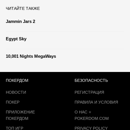
ЧИТАЙТЕ ТАКЖЕ
Jammin Jars 2
Egypt Sky
10,001 Nights MegaWays
ПОКЕРДОМ
БЕЗОПАСНОСТЬ
НОВОСТИ
РЕГИСТРАЦИЯ
ПОКЕР
ПРАВИЛА И УСЛОВИЯ
ПРИЛОЖЕНИЕ
О НАС ⭐️
ПОКЕРДОМ
POKERDOM.COM
ТОП ИГР
PRIVACY POLICY