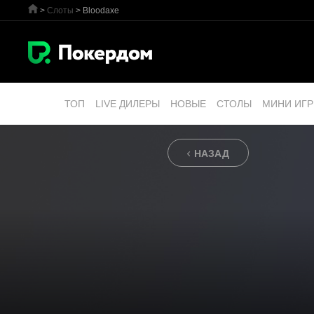
>
Слоты
>
Bloodaxe
ТОП
LIVE ДИЛЕРЫ
НОВЫЕ
СТОЛЫ
МИНИ ИГ
НАЗАД