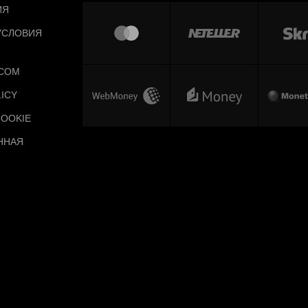
ИЯ
УСЛОВИЯ
COM
LICY
OOKIE
ННАЯ