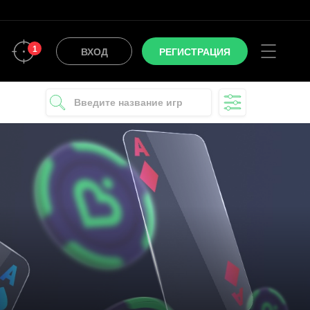
1
ВХОД
РЕГИСТРАЦИЯ