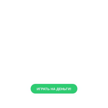
ИГРАТЬ НА ДЕНЬГИ!