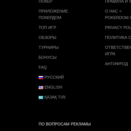
ПОКЕР
ПРАВИЛА И 
ПРИЛОЖЕНИЕ
О НАС ⭐️
ПОКЕРДОМ
POKERDOM.
ТОП ИГР
PRIVACY PO
ОБЗОРЫ
ПОЛИТИКА C
ТУРНИРЫ
ОТВЕТСТВЕ
ИГРА
БОНУСЫ
АНТИФРОД
FAQ
РУССКИЙ
ENGLISH
ҚАЗАҚ ТІЛІ
ПО ВОПРОСАМ РЕКЛАМЫ