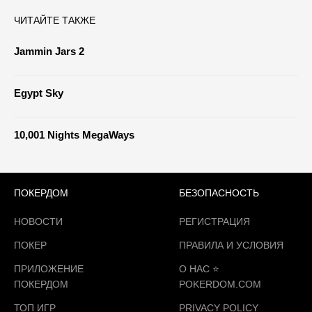
ЧИТАЙТЕ ТАКЖЕ
Jammin Jars 2
Egypt Sky
10,001 Nights MegaWays
ПОКЕРДОМ
БЕЗОПАСНОСТЬ
НОВОСТИ
РЕГИСТРАЦИЯ
ПОКЕР
ПРАВИЛА И УСЛОВИЯ
ПРИЛОЖЕНИЕ
О НАС ⭐️
ПОКЕРДОМ
POKERDOM.COM
ТОП ИГР
PRIVACY POLICY