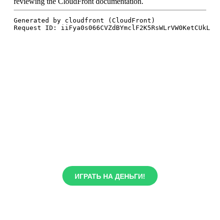
ИГРАТЬ НА ДЕНЬГИ!