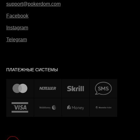
support@pokerdom.com
Facebook
Instagram
Telegram
ПЛАТЕЖНЫЕ СИСТЕМЫ