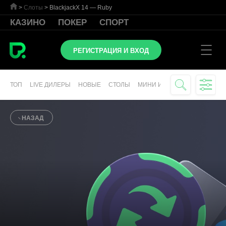
>
Слоты
>
BlackjackX 14 — Ruby
КАЗИНО
ПОКЕР
СПОРТ
РЕГИСТРАЦИЯ И ВХОД
ТОП
LIVE ДИЛЕРЫ
НОВЫЕ
СТОЛЫ
МИНИ ИГРЫ
СЛОТЫ
ВИР
НАЗАД