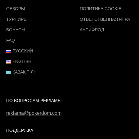
ОБЗОРЫ
ПОЛИТИКА COOKIE
ТУРНИРЫ
ОТВЕТСТВЕННАЯ ИГРА
БОНУСЫ
АНТИФРОД
FAQ
РУССКИЙ
ENGLISH
ҚАЗАҚ ТІЛІ
ПО ВОПРОСАМ РЕКЛАМЫ
reklama@pokerdom.com
ПОДДЕРЖКА