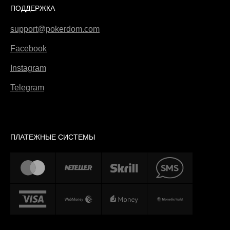
ПОДДЕРЖКА
support@pokerdom.com
Facebook
Instagram
Telegram
ПЛАТЕЖНЫЕ СИСТЕМЫ