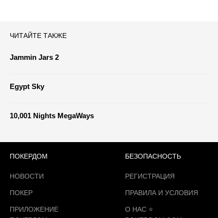
ЧИТАЙТЕ ТАКЖЕ
Jammin Jars 2
Egypt Sky
10,001 Nights MegaWays
ПОКЕРДОМ
БЕЗОПАСНОСТЬ
НОВОСТИ
РЕГИСТРАЦИЯ
ПОКЕР
ПРАВИЛА И УСЛОВИЯ
ПРИЛОЖЕНИЕ
О НАС ⭐️