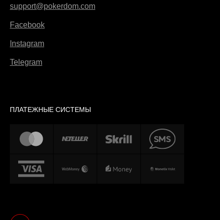
support@pokerdom.com
Facebook
Instagram
Telegram
ПЛАТЕЖНЫЕ СИСТЕМЫ