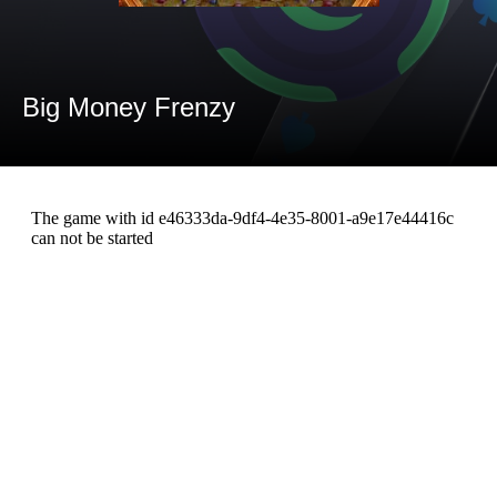
Big Money Frenzy