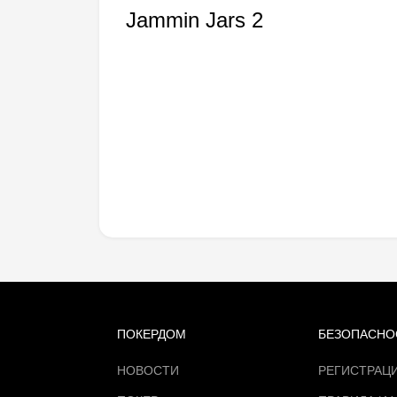
Jammin Jars 2
ПОКЕРДОМ
БЕЗОПАСНО
НОВОСТИ
РЕГИСТРАЦ