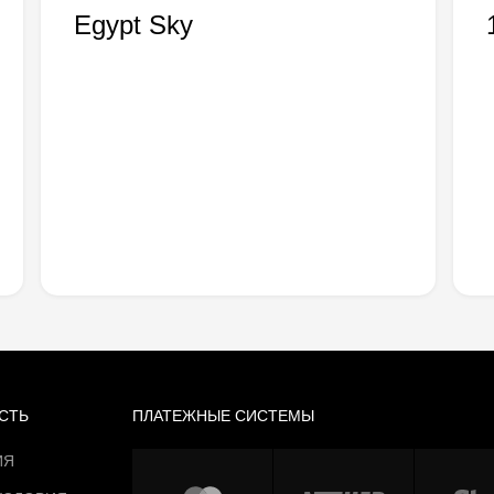
Egypt Sky
СТЬ
ПЛАТЕЖНЫЕ СИСТЕМЫ
ИЯ