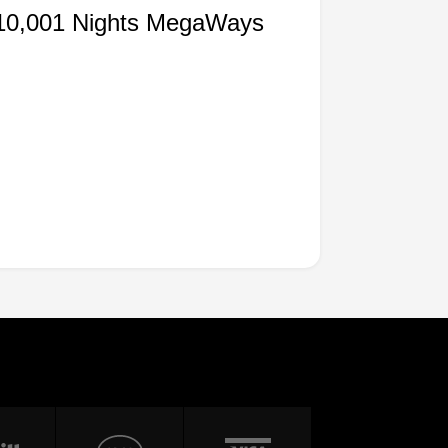
10,001 Nights MegaWays