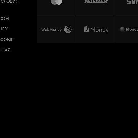
УСЛОВИЯ
COM
LICY
OOKIE
ННАЯ