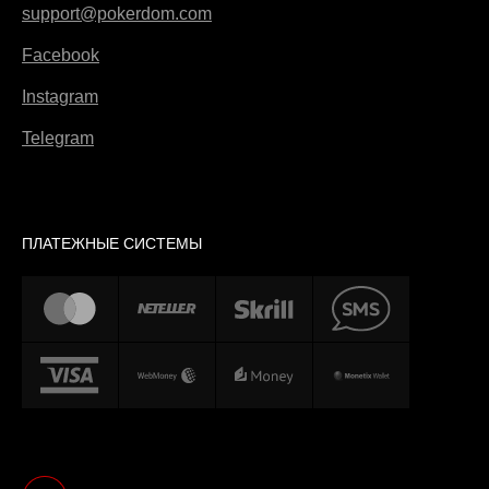
support@pokerdom.com
Facebook
Instagram
Telegram
ПЛАТЕЖНЫЕ СИСТЕМЫ