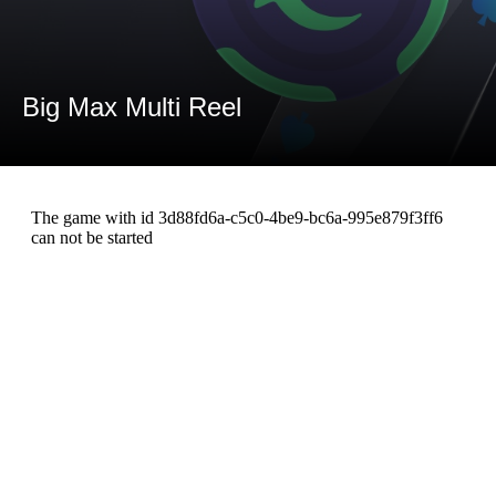
Big Max Multi Reel