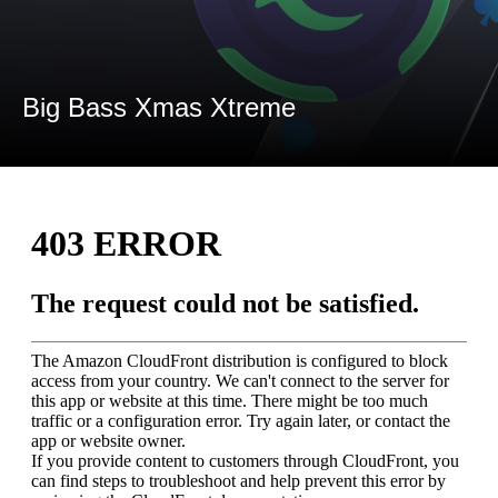
Big Bass Xmas Xtreme