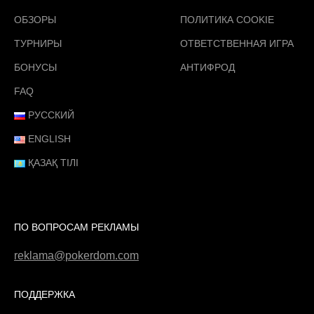
ОБЗОРЫ
ПОЛИТИКА COOKIE
ТУРНИРЫ
ОТВЕТСТВЕННАЯ ИГРА
БОНУСЫ
АНТИФРОД
FAQ
РУССКИЙ
ENGLISH
ҚАЗАҚ ТІЛІ
ПО ВОПРОСАМ РЕКЛАМЫ
reklama@pokerdom.com
ПОДДЕРЖКА