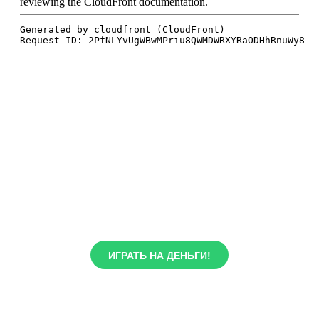
ИГРАТЬ НА ДЕНЬГИ!