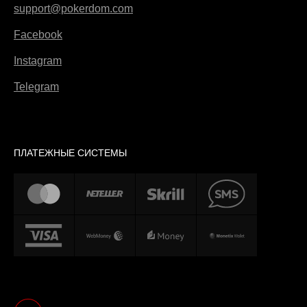
support@pokerdom.com
Facebook
Instagram
Telegram
ПЛАТЕЖНЫЕ СИСТЕМЫ