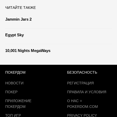
ЧИТАЙТЕ ТАКЖЕ
Jammin Jars 2
Egypt Sky
10,001 Nights MegaWays
ПОКЕРДОМ
БЕЗОПАСНОСТЬ
НОВОСТИ
РЕГИСТРАЦИЯ
ПОКЕР
ПРАВИЛА И УСЛОВИЯ
ПРИЛОЖЕНИЕ
О НАС ⭐️
ПОКЕРДОМ
POKERDOM.COM
ТОП ИГР
PRIVACY POLICY