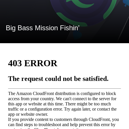
Big Bass Mission Fishin’