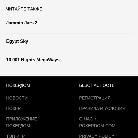
ЧИТАЙТЕ ТАКЖЕ
Jammin Jars 2
Egypt Sky
10,001 Nights MegaWays
ПОКЕРДОМ
БЕЗОПАСНОСТЬ
НОВОСТИ
РЕГИСТРАЦИЯ
ПОКЕР
ПРАВИЛА И УСЛОВИЯ
ПРИЛОЖЕНИЕ
О НАС ⭐️
ПОКЕРДОМ
POKERDOM.COM
ТОП ИГР
PRIVACY POLICY