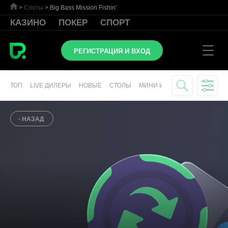
>
Слоты
>
Big Bass Mission Fishin’
КАЗИНО
ПОКЕР
СПОРТ
РЕГИСТРАЦИЯ И ВХОД
ТОП
LIVE ДИЛЕРЫ
НОВЫЕ
СТОЛЫ
МИНИ ИГРЫ
СЛОТЫ
ВИР
НАЗАД