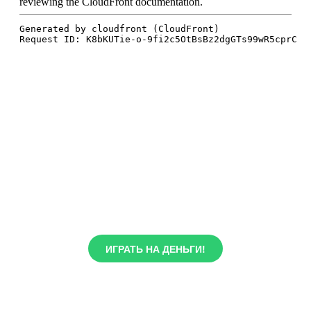
ИГРАТЬ НА ДЕНЬГИ!