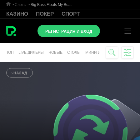
>
Слоты
>
Big Bass Floats My Boat
КАЗИНО
ПОКЕР
СПОРТ
РЕГИСТРАЦИЯ И ВХОД
ТОП
LIVE ДИЛЕРЫ
НОВЫЕ
СТОЛЫ
МИНИ ИГРЫ
СЛОТЫ
ВИР
НАЗАД