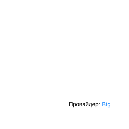
Провайдер:
Btg