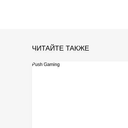
ЧИТАЙТЕ ТАКЖЕ
Push Gaming