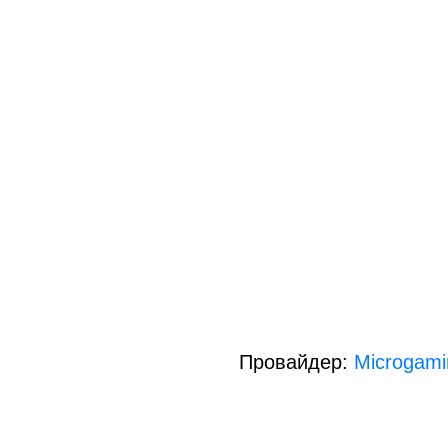
Провайдер:
Microgami