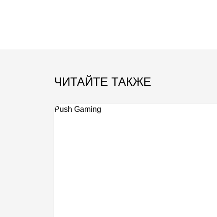
ЧИТАЙТЕ ТАКЖЕ
Push Gaming