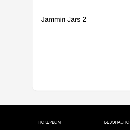
Jammin Jars 2
ПОКЕРДОМ
БЕЗОПАСНО