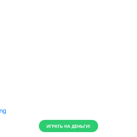
ng
ИГРАТЬ НА ДЕНЬГИ!