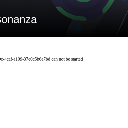
 Bonanza