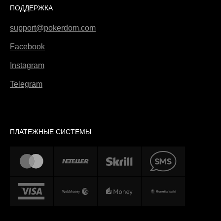
ПОДДЕРЖКА
support@pokerdom.com
Facebook
Instagram
Telegram
ПЛАТЕЖНЫЕ СИСТЕМЫ