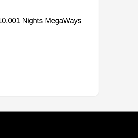
10,001 Nights MegaWays