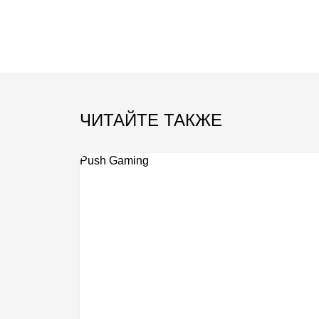
ЧИТАЙТЕ ТАКЖЕ
Push Gaming