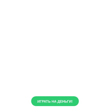
ИГРАТЬ НА ДЕНЬГИ!