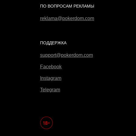
ПО ВОПРОСАМ РЕКЛАМЫ
reklama@pokerdom.com
ПОДДЕРЖКА
support@pokerdom.com
Facebook
Instagram
Telegram